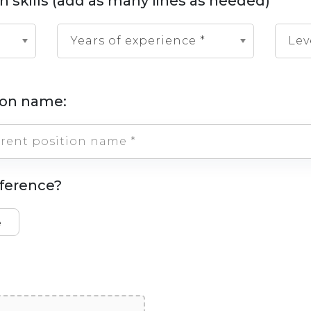
n skills (add as many lines as needed)
Years of experience *
Lev
tion name:
eference?
e