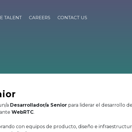
E TALENT
CAREERS
CONTACT US
nior
un/a
Desarrollador/a Senior
para liderar el desarrollo 
ante
WebRTC
.
rando con equipos de producto, diseño e infraestructur