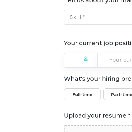
Tell us about your mai
Skill *
Your current job posi
What's your hiring pr
Full-time
Part-tim
Upload your resume *