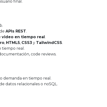
suario final.
b.
 de
APIs REST
.
e
video en tiempo real
.
ro
,
HTML5
,
CSS3
y
TailwindCSS
.
 tiempo real.
, documentación, code reviews.
o o demanda en tiempo real.
 de datos relacionales o noSQL.