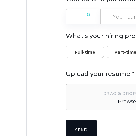
What's your hiring pr
Full-time
Part-tim
Upload your resume *
DRAG & DROP 
Browse 
SEND