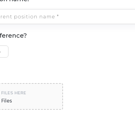
eference?
e
FILES HERE
Files