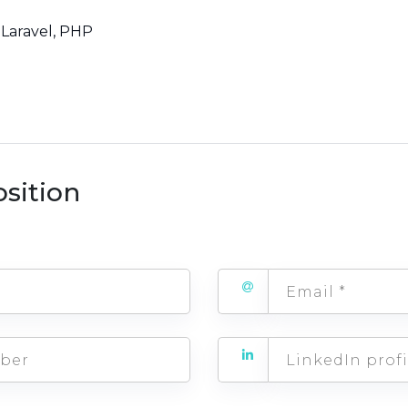
Laravel
PHP
osition