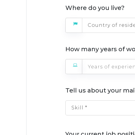
Where do you live?
Country of resid
How many years of wo
Tell us about your mai
Skill *
Your current job posi