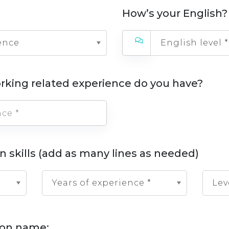
How’s your English?
ence
English level *
rking related experience do you have?
n skills (add as many lines as needed)
Years of experience *
Lev
tion name: