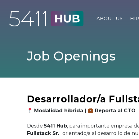
Skip
to
content
ABOUT US
HIR
Job Openings
Desarrollador/a Fullsta
Modalidad híbrida |
Reporta al CTO
Desde
5411 Hub
, para importante empresa d
Fullstack Sr.
orientado/a al desarrollo de n