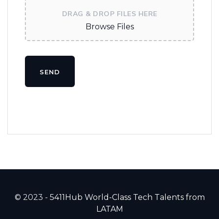
DRAG & DROP FILES HERE
Browse Files
SEND
© 2023 -
5411Hub World-Class Tech Talents from
LATAM